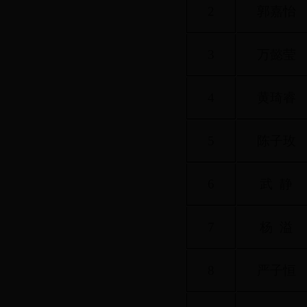
2
郭嘉怡
3
万懿莹
4
黄琦睿
5
陈子玫
6
武 静
7
杨 溢
8
严子恒