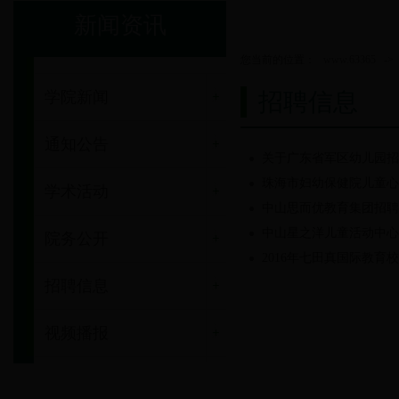
新闻资讯
您当前的位置：
www.63365
->
学院新闻
招聘信息
通知公告
关于广东省军区幼儿园招
珠海市妇幼保健院儿童心
学术活动
中山思而优教育集团招聘
中山星之洋儿童活动中心
院务公开
2016年七田真国际教育
招聘信息
视频播报