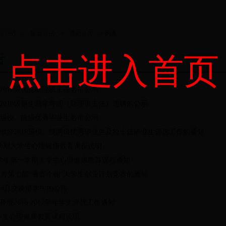
63365
->
新闻资讯
->
通知公告
-> 列表
告
点击进入首页
5关于2017级优秀助理班主任名单公示
5关于2018级新生朋辈导师（助理班主任）选聘的公示
52018届校、院级优秀毕业生名单公示
5关于做好2018届校、院两级优秀毕业生及校十佳毕业生评选工作的通知
8第二学期大学生心理健康教育课程说明
018学年第一学期大学生心理健康教育课程通知
办第七届“逐鹿今朝”大学生创业计划竞赛的通知
8年4月交换留学生的公告
关于开展2016-2017学年学生评优工作通知
-1大学生心理健康教育课程说明